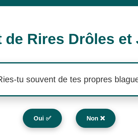
t de Rires Drôles et
Ries-tu souvent de tes propres blagu
Oui ✅
Non ❌