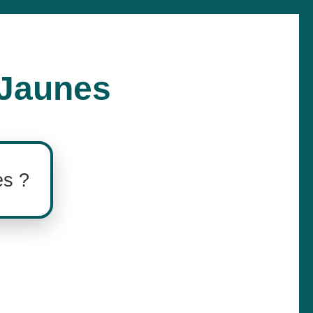
 Jaunes
es ?